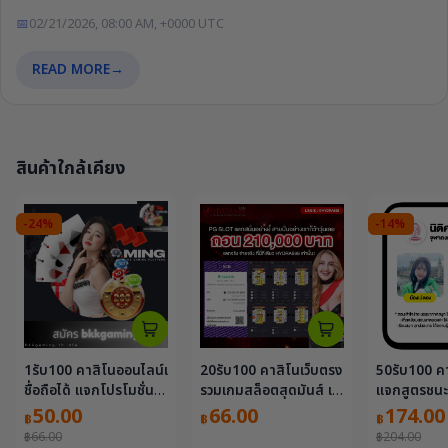
ชมมวยสด ทุกวัน 7 วัน/สัปดาห์ จัดเต็ม 13 รายการสด พร้อมคลัง
📅
02/21/2026, 08:00 AM, +0000 UTC
แสงกำปั้น ดูย้อนหลังได้จุใจ มากกว่า 2,000 ชั่
READ MORE
→
สินค้าใกล้เคียง
-24%
-14%
1รับ100 คาสิโนออนไลน์เ
20รับ100 คาสิโนเว็บตรง
50รับ100 คา
ชื่อถือได้ แจกโปรโมชั่นสุ
รวมเกมสล็อตสุดมันส์ เล่
แจกสูตรชนะเ
ดคุ้ม เริ่มต้นเดิมพันง่าย
นง่าย จ่ายจริง
ง
50.00
66.00
174.00
฿
฿
฿
฿66.00
฿204.00