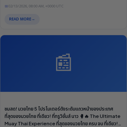
📅
02/13/2026, 08:00 AM, +0000 UTC
READ MORE
→
📰
ชมสด! มวยไทย 5 โปรโมเตอร์ดังระดับแถวหน้าของประเทศ
ที่สุดของมวยไทย ที่เดียว! ที่ทรูวิชั่นส์ นาว 🥊🔥 The Ultimate
Muay Thai Experience ที่สุดของมวยไทย ครบ จบ ที่เดียว!