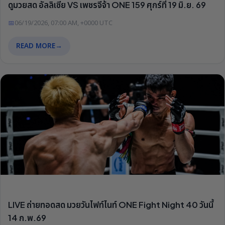
ดูมวยสด อัลลิเซีย VS เพชรจีจ้า ONE 159 ศุกร์ที่ 19 มิ.ย. 69
📅
06/19/2026, 07:00 AM, +0000 UTC
READ MORE
→
LIVE ถ่ายทอดสด มวยวันไฟท์ไนท์ ONE Fight Night 40 วันนี้
14 ก.พ.69