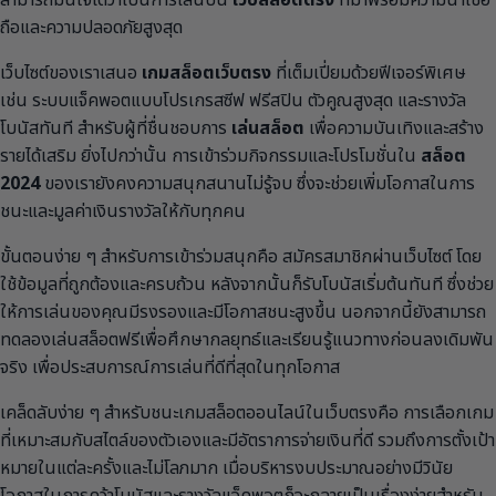
สามารถมั่นใจได้ว่าเป็นการเล่นบน
เว็บสล็อตตรง
ที่มาพร้อมความน่าเชื่อ
ถือและความปลอดภัยสูงสุด
เว็บไซต์ของเราเสนอ
เกมสล็อตเว็บตรง
ที่เต็มเปี่ยมด้วยฟีเจอร์พิเศษ
เช่น ระบบแจ็คพอตแบบโปรเกรสซีฟ ฟรีสปิน ตัวคูณสูงสุด และรางวัล
โบนัสทันที สำหรับผู้ที่ชื่นชอบการ
เล่นสล็อต
เพื่อความบันเทิงและสร้าง
รายได้เสริม ยิ่งไปกว่านั้น การเข้าร่วมกิจกรรมและโปรโมชั่นใน
สล็อต
2024
ของเรายังคงความสนุกสนานไม่รู้จบ ซึ่งจะช่วยเพิ่มโอกาสในการ
ชนะและมูลค่าเงินรางวัลให้กับทุกคน
ขั้นตอนง่าย ๆ สำหรับการเข้าร่วมสนุกคือ สมัครสมาชิกผ่านเว็บไซต์ โดย
ใช้ข้อมูลที่ถูกต้องและครบถ้วน หลังจากนั้นก็รับโบนัสเริ่มต้นทันที ซึ่งช่วย
ให้การเล่นของคุณมีรงรองและมีโอกาสชนะสูงขึ้น นอกจากนี้ยังสามารถ
ทดลองเล่นสล็อตฟรีเพื่อศึกษากลยุทธ์และเรียนรู้แนวทางก่อนลงเดิมพัน
จริง เพื่อประสบการณ์การเล่นที่ดีที่สุดในทุกโอกาส
เคล็ดลับง่าย ๆ สำหรับชนะเกมสล็อตออนไลน์ในเว็บตรงคือ การเลือกเกม
ที่เหมาะสมกับสไตล์ของตัวเองและมีอัตราการจ่ายเงินที่ดี รวมถึงการตั้งเป้า
หมายในแต่ละครั้งและไม่โลภมาก เมื่อบริหารงบประมาณอย่างมีวินัย