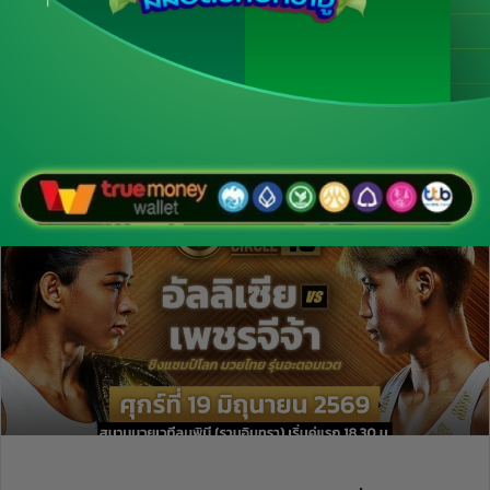
ดูมวยสด ยอดไอคิว พบ เคียมรัน ONE ลุมพินี & The Inner
Circle
📅
05/22/2026, 07:00 AM, +0000 UTC
READ MORE
→