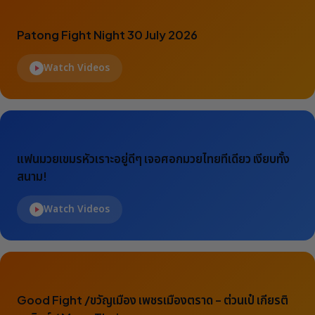
Patong Fight Night 30 July 2026
Watch Videos
แฟนมวยเขมรหัวเราะอยู่ดีๆ เจอศอกมวยไทยทีเดียว เงียบทั้ง
สนาม!
Watch Videos
Good Fight /ขวัญเมือง เพชรเมืองตราด - ต่วนเป๋ เกียรติ